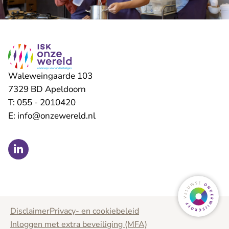
Waleweingaarde 103
7329 BD
Apeldoorn
T:
055 - 2010420
E:
info@onzewereld.nl
Ga naar
Disclaimer
Privacy- en cookiebeleid
Inloggen met extra beveiliging (MFA)